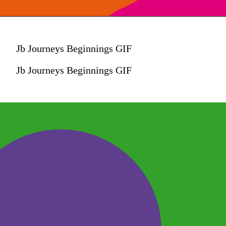
Jb Journeys Beginnings GIF
Jb Journeys Beginnings GIF
O Dia do Irmão é uma
data muito especial.
No blog Modo Brincar,
você encontra mais
dicas sobre o
universo infantil e