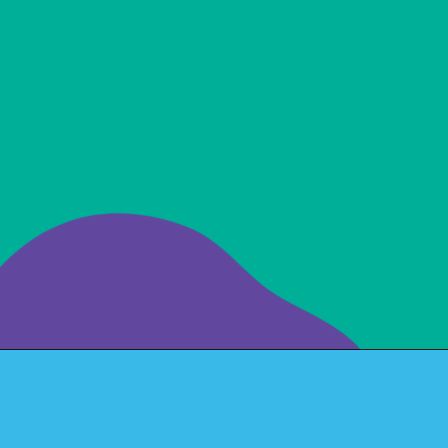
Irmão:
filmes para
celebrar
essa data!