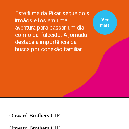
Este filme da Pixar segue dois
Ver
irmãos elfos em uma
mais
aventura para passar um dia
com o pai falecido. A jornada
destaca a importância da
busca por conexão familiar.
Onward Brothers GIF
Onward Brothers GIF