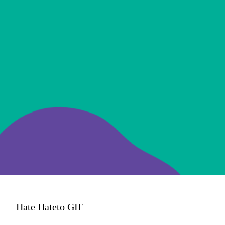
superbacanas do
mundo mágico
para presentear
as crianças!
Hate Hateto GIF