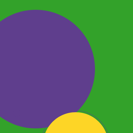
E aí? Você gostaria de
conhecer mais esses
brinquedos
superbacanas? Então, é
hora de conferir todos
os itens da
Disney
disponíveis na Ri Happy!
As crianças vão adorar
escolher seus
presentes favoritos!