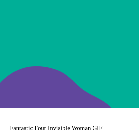
Quarteto
Fantástico estreia
em 24 de julho
nos cinemas
Fantastic Four Invisible Woman GIF