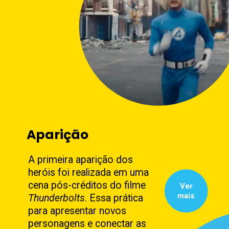
Aparição
A primeira aparição dos
heróis foi realizada em uma
cena pós-créditos do filme
Ver
mais
Thunderbolts
. Essa prática
para apresentar novos
personagens e conectar as