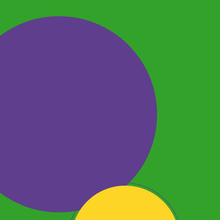
Pronto para acompanhar
as novas aventuras do
Quarteto Fantástico? No
blog Modo Brincar, você
confere outros conteúdos
incríveis sobre o MCU e
fica por dentro de todos
os lançamentos.