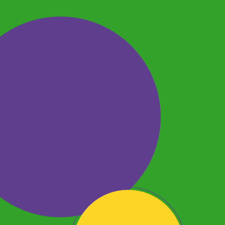
O mundo de Toy Story
está na Ri Happy! Confira
os itens temáticos da
saga para levar toda a
magia para o seu dia a
dia. Aproveite para ler
conteúdos sobre cultura
pop no blog Modo
Brincar.