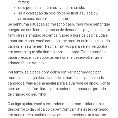
fezes;
se o peso do neném estiver diminuindo;
se a coloração da pele do bebê ficar azulada ou
arroxeada durantes os choros.
Se nenhuma situação acima for o caso, mas você sentir que
chegou ao seu limite e precisa de descanso, peça ajuda para
familiares e amigos próximos. Saber a hora de pedir ajuda é
importante para você conseguir se manter calma e relaxada
para criar seu neném. Não há motivos para sentir vergonha
em assumir que não damos conta de tudo. Toda mamãe e
papai precisam de suporte para criar e desenvolver uma
criança feliz e saudável.
Portanto, se o bebê com cólica estiver incomodado por
muitos dias seguidos, deixando a mamãe e o papai muito
cansados, vale a pena apelar para a sua rede de apoio. Conte
com amigos e familiares para poder descansar da jornada
de criação do seu filho!
O artigo ajudou você a entender melhor como lidar com o
desconforto da cólica do bebê? Compartilhe este conteúdo
em suas redes sociais e leve esse conhecimento a outras