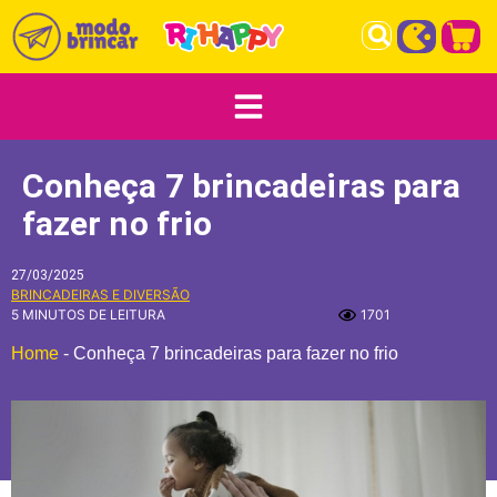
Conheça 7 brincadeiras para
fazer no frio
27/03/2025
BRINCADEIRAS E DIVERSÃO
5 MINUTOS DE LEITURA
1701
Home
-
Conheça 7 brincadeiras para fazer no frio