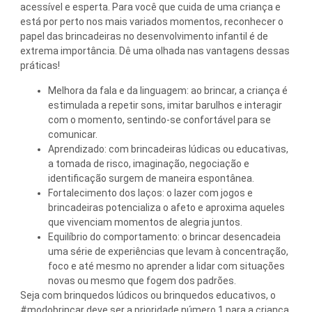
acessível e esperta. Para você que cuida de uma criança e
está por perto nos mais variados momentos, reconhecer o
papel das brincadeiras no desenvolvimento infantil é de
extrema importância. Dê uma olhada nas vantagens dessas
práticas!
Melhora da fala e da linguagem: ao brincar, a criança é
estimulada a repetir sons, imitar barulhos e interagir
com o momento, sentindo-se confortável para se
comunicar.
Aprendizado: com brincadeiras lúdicas ou educativas,
a tomada de risco, imaginação, negociação e
identificação surgem de maneira espontânea.
Fortalecimento dos laços: o lazer com jogos e
brincadeiras potencializa o afeto e aproxima aqueles
que vivenciam momentos de alegria juntos.
Equilíbrio do comportamento: o brincar desencadeia
uma série de experiências que levam à concentração,
foco e até mesmo no aprender a lidar com situações
novas ou mesmo que fogem dos padrões.
Seja com brinquedos lúdicos ou brinquedos educativos, o
#modobrincar deve ser a prioridade número 1 para a criança.