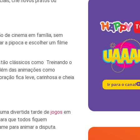
ciais, crie novos pratos ou
são de cinema em família, sem
rar a pipoca e escolher um filme
estão clássicos como Treinando o
 além das animações como
ação fica leve, carinhosa e cheia
Ir para o canal
 uma divertida tarde de
jogos
em
para que todos fiquem
ame para animar a disputa.