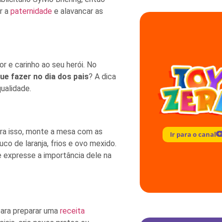
ar a
paternidade
e alavancar as
r e carinho ao seu herói. No
ue fazer no dia dos pais
? A dica
ualidade.
ra isso, monte a mesa com as
Ir para o canal
co de laranja, frios e ovo mexido.
 expresse a importância dele na
para preparar uma
receita