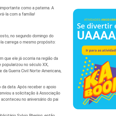
 importante como a paterna. A
rá-la com a família!
ATIVIDADES
#MODOBR
Se divertir 
UAAAA
osto, no segundo domingo do
ela carrega o mesmo propósito:
Ir para as ativida
m que ele já ocorria na região da
e popularizou no século XX,
 da Guerra Civil Norte-Americana,
o da data. Após receber o apoio
enviou a solicitação à Associação
 aconteceu no aniversário do pai
blicitário Sylvio Bhering, então