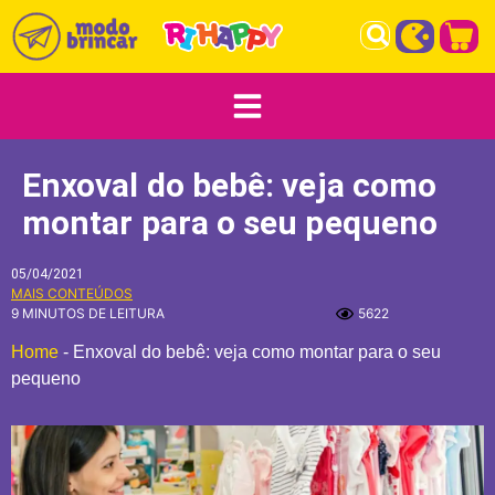
Enxoval do bebê: veja como
montar para o seu pequeno
05/04/2021
MAIS CONTEÚDOS
9 MINUTOS DE LEITURA
5622
Home
-
Enxoval do bebê: veja como montar para o seu
pequeno