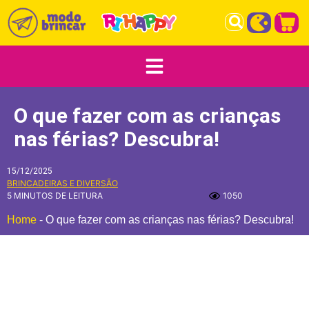
O que fazer com as crianças
nas férias​? Descubra!
15/12/2025
BRINCADEIRAS E DIVERSÃO
5 MINUTOS DE LEITURA
1050
Home
-
O que fazer com as crianças nas férias​? Descubra!