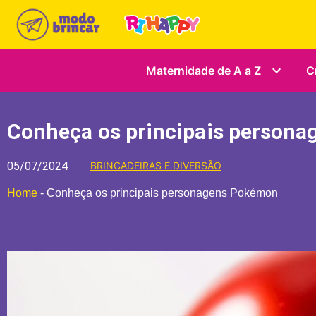
Maternidade de A a Z
C
Conheça os principais person
05/07/2024
BRINCADEIRAS E DIVERSÃO
Home
-
Conheça os principais personagens Pokémon