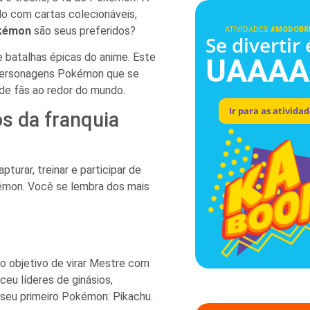
do com cartas colecionáveis,
kémon
são seus preferidos?
ATIVIDADES
#MODOBR
Se divertir 
 batalhas épicas do anime. Este
UAAAA
personagens Pokémon que se
de fãs ao redor do mundo.
Ir para as ativida
 da franquia
urar, treinar e participar de
émon. Você se lembra dos mais
 o objetivo de virar Mestre com
ceu líderes de ginásios,
e seu primeiro Pokémon: Pikachu.