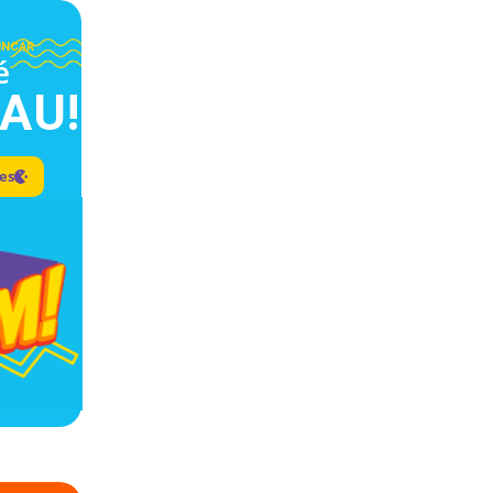
INCAR
é
AU!
des