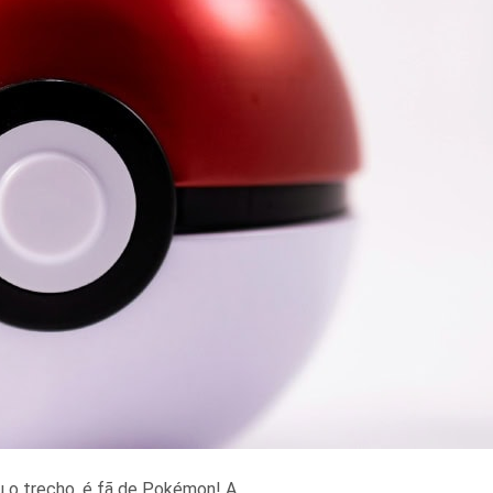
 o trecho, é fã de Pokémon! A