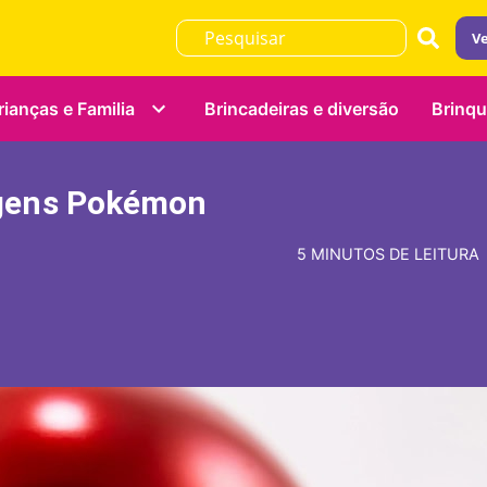
Ve
rianças e Familia
Brincadeiras e diversão
Brinq
agens Pokémon
5 MINUTOS DE LEITURA