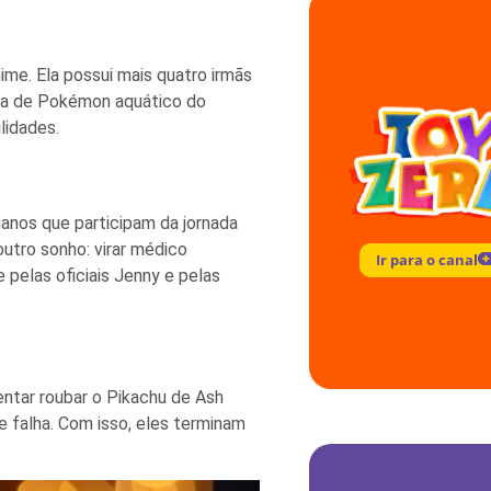
ime. Ela possui mais quatro irmãs
dora de Pokémon aquático do
lidades.
nos que participam da jornada
outro sonho: virar médico
Ir para o canal
pelas oficiais Jenny e pelas
tar roubar o Pikachu de Ash
 falha. Com isso, eles terminam