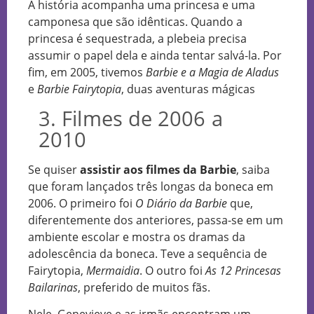
A história acompanha uma princesa e uma
camponesa que são idênticas. Quando a
princesa é sequestrada, a plebeia precisa
assumir o papel dela e ainda tentar salvá-la. Por
fim, em 2005, tivemos
Barbie e a Magia de Aladus
e
Barbie Fairytopia
, duas aventuras mágicas
3. Filmes de 2006 a
2010
Se quiser
assistir aos filmes da Barbie
, saiba
que foram lançados três longas da boneca em
2006. O primeiro foi
O Diário da Barbie
que,
diferentemente dos anteriores, passa-se em um
ambiente escolar e mostra os dramas da
adolescência da boneca. Teve a sequência de
Fairytopia,
Mermaidia
. O outro foi
As 12 Princesas
Bailarinas
, preferido de muitos fãs.
Nele, Genevieve e as irmãs encontram um