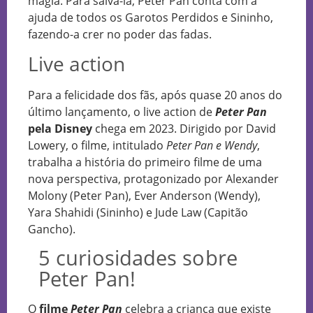
magia. Para salvá-la, Peter Pan conta com a
ajuda de todos os Garotos Perdidos e Sininho,
fazendo-a crer no poder das fadas.
Live action
Para a felicidade dos fãs, após quase 20 anos do
último lançamento, o live action de
Peter Pan
pela Disney
chega em 2023. Dirigido por David
Lowery, o filme, intitulado
Peter Pan e Wendy
,
trabalha a história do primeiro filme de uma
nova perspectiva, protagonizado por Alexander
Molony (Peter Pan), Ever Anderson (Wendy),
Yara Shahidi (Sininho) e Jude Law (Capitão
Gancho).
5 curiosidades sobre
Peter Pan!
O
filme
Peter Pan
celebra a criança que existe