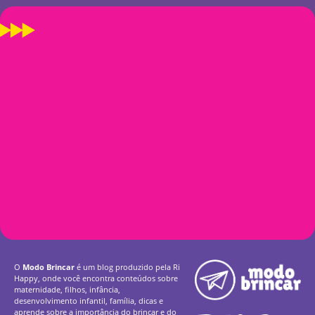
O
Modo Brincar
é um blog produzido pela Ri
Happy, onde você encontra conteúdos sobre
maternidade, filhos, infância,
desenvolvimento infantil, família, dicas e
aprende sobre a importância do brincar e do