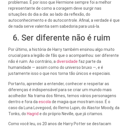
problemas. É por isso que Hermione sempre foi a melhor
representante de como a coragem deve surgir nas
situações do dia a dia: ao lado da reflexão, do
autoconhecimento e do autocontrole. Afinal, a verdade é que
de nada serve valentia sem sabedoria para usá-la.
6. Ser diferente não é ruim
Por último, a história de Harry também ensinou algo muito
crucial para a legião de fãs que o acompanhou: ser diferente
não é ruim. Ao contrário, a
diversidade
faz parte da
humanidade — assim como do universo bruxo —, e é
justamente isso o que nos torna tão únicos e especiais.
Portanto, aprender a entender, conhecer e respeitar as
diferenças é indispensável para se criar um mundo mais
acolhedor. Na trama dos filmes, temos vários personagens
dentro e fora da
escola
de magia que mostram isso. É o
caso da Luna Lovegood, do Remo Lupin, do Alastor Moody, da
Tonks, do
Hagrid
e do próprio Neville, que já citamos.
Como você leu, os 20 anos de Harry Potter se destacam