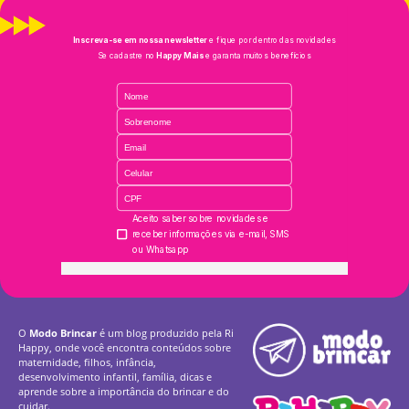
O
Modo Brincar
é um blog produzido pela Ri
Happy, onde você encontra conteúdos sobre
maternidade, filhos, infância,
desenvolvimento infantil, família, dicas e
aprende sobre a importância do brincar e do
cuidar.