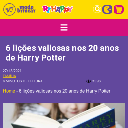
6 lições valiosas nos 20 anos
de Harry Potter
27/12/2021
FAMÍLIA
6 MINUTOS DE LEITURA
3396
Home
-
6 lições valiosas nos 20 anos de Harry Potter