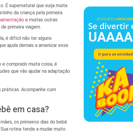
. É supernatural que surja muita
stinho da criança pela primeira
amentação
e muitas outras
ATIVIDADES
#MODOBR
Se divertir 
 de primeira viagem.
UAAAA
a, é difícil não ter alguns
que ajuda demais a amenizar esse
Ir para as ativida
do e comprado muita coisa, é
tudes que vão ajudar na adaptação
as práticas. Acompanhe com
ebê em casa?
mães, os primeiros dias do bebê
 Sua rotina tende a mudar muito