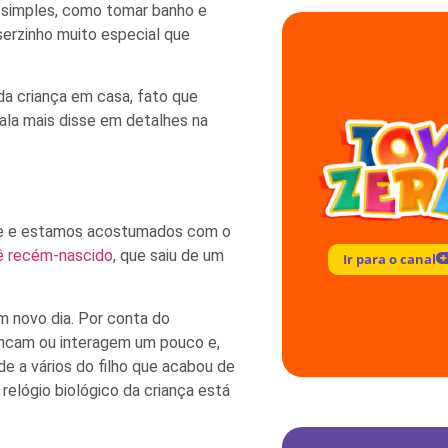
 simples, como tomar banho e
serzinho muito especial que
a criança em casa, fato que
ala mais disse em detalhes na
ite e estamos acostumados com o
ê recém-nascido
, que saiu de um
Ir para o canal
m novo dia. Por conta do
ncam ou interagem um pouco e,
de a vários do filho que acabou de
elógio biológico da criança está