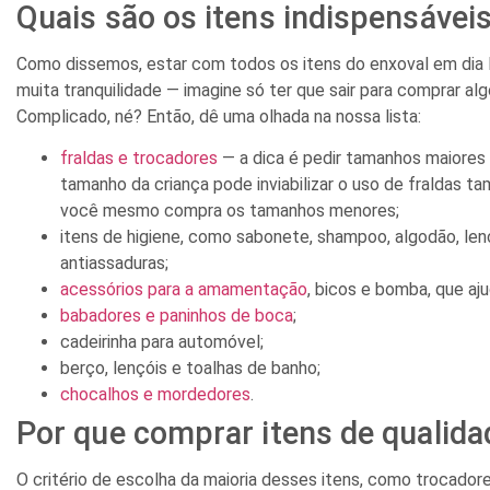
Quais são os itens indispensávei
Como dissemos, estar com todos os itens do enxoval em dia l
muita tranquilidade — imagine só ter que sair para comprar a
Complicado, né? Então, dê uma olhada na nossa lista:
fraldas e trocadores
— a dica é pedir tamanhos maiores
tamanho da criança pode inviabilizar o uso de fraldas t
você mesmo compra os tamanhos menores;
itens de higiene, como sabonete, shampoo, algodão, l
antiassaduras;
acessórios para a amamentação
, bicos e bomba, que aj
babadores e paninhos de boca
;
cadeirinha para automóvel;
berço, lençóis e toalhas de banho;
chocalhos e mordedores
.
Por que comprar itens de qualida
O critério de escolha da maioria desses itens, como trocadores