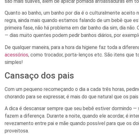
são mais suaves, além de aplicar pomada antiassaduras em tod
Quanto ao banho, um banho por dia é o culturalmente aceito no
regra, ainda mais quando estamos falando de um bebê que e
primeira fase, não há problema em dar banho dia sim, dia não. 
— dias muito quentes podem pedir banhos diários, por exempl
De qualquer maneira, para a hora da higiene faz toda a difere
acessórios
, como trocador, porta-lenços etc. São itens que
simples!
Cansaço dos pais
Com um pequeno recomeçando o dia a cada três horas, pedind
chorando para se expressar, é mais do que natural que os pai
A dica é descansar sempre que seu bebê estiver dormindo — 
fazem a diferença. Durante a noite, quando ele acordar, é i
revezamento entre pai e mãe quando possível para que os do
proveitosa.