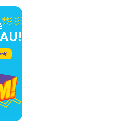
INCAR
é
AU!
des