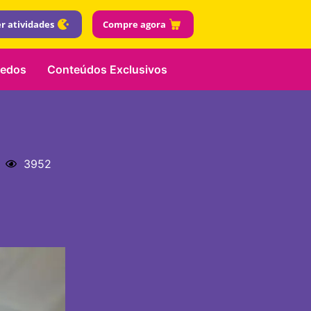
r atividades
Compre agora
uedos
Conteúdos Exclusivos
3952