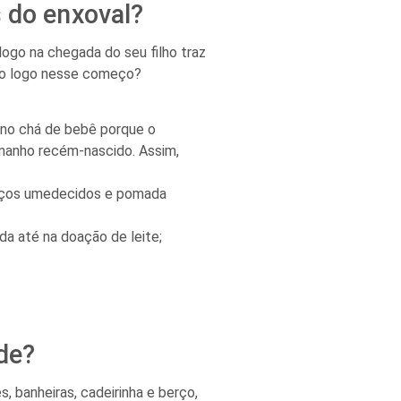
s do enxoval?
ogo na chegada do seu filho traz
lgo logo nesse começo?
 no chá de bebê porque o
amanho recém-nascido. Assim,
enços umedecidos e pomada
uda até na doação de leite;
de?
, banheiras, cadeirinha e berço,