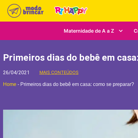
Maternidade de A a Z
C
Primeiros dias do bebê em casa
26/04/2021
MAIS CONTEÚDOS
Home
-
Primeiros dias do bebê em casa: como se preparar?