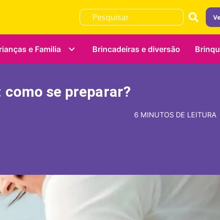
Ve
rianças e Familia
Brincadeiras e diversão
Brinq
: como se preparar?
6 MINUTOS DE LEITURA