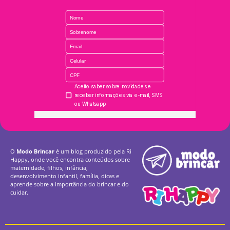
O
Modo Brincar
é um blog produzido pela Ri
Happy, onde você encontra conteúdos sobre
maternidade, filhos, infância,
desenvolvimento infantil, família, dicas e
aprende sobre a importância do brincar e do
cuidar.