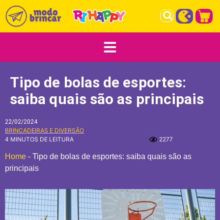
Tipo de bolas de esportes:
saiba quais são as principais
22/02/2024
BRINCADEIRAS E DIVERSÃO
4 MINUTOS DE LEITURA
2277
Home
-
Tipo de bolas de esportes: saiba quais são as
principais