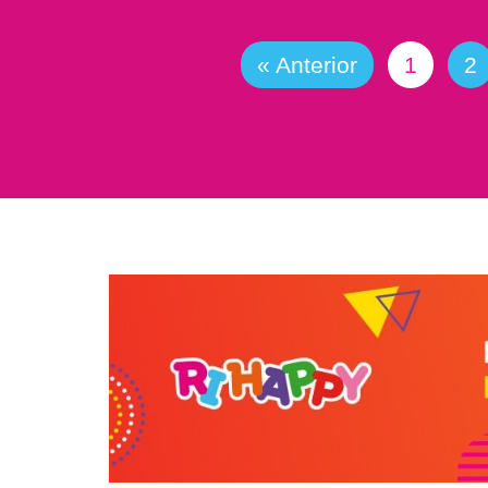
« Anterior
1
2