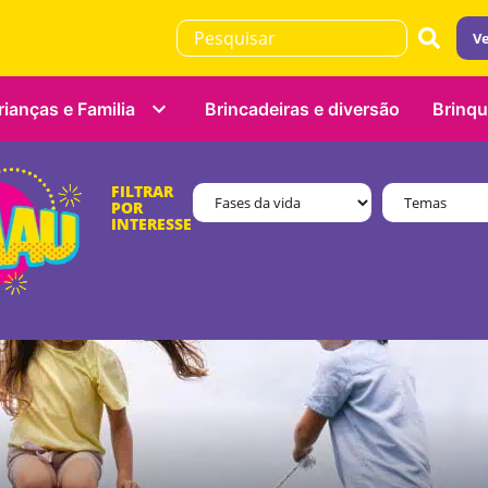
Ve
rianças e Familia
Brincadeiras e diversão
Brinq
FILTRAR
POR
INTERESSE