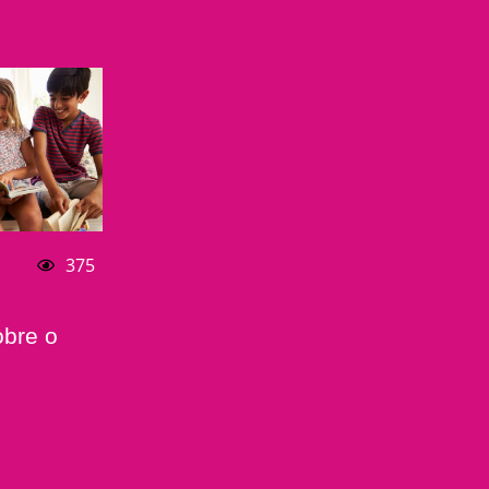
375
obre o