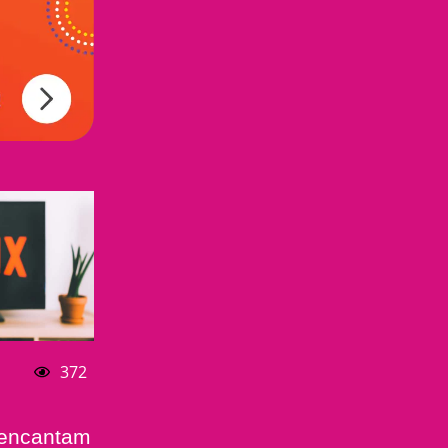
372
 encantam