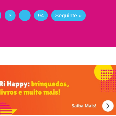
3
…
94
Seguinte »